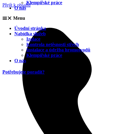
Klempířské práce
Přejít k obsahu
O nás
Menu
Úvodní stránka
Nabídka služeb
Izolace
Kontrola netěsnosti střech
Instalace a údržba hromosvodů
Klempířské práce
O nás
Potřebujete poradit?